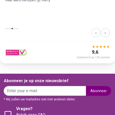
Naar wens verlopen. gr. Harry
‹
›
★
★
★
★
★
9,6
Gebaseerd op 128 reviews
Abonneer je op onze nieuwsbrief
Abonneer
* Wij zullen uw mailadres niet met anderen delen.
Vragen?
Bekijk onze FAQ