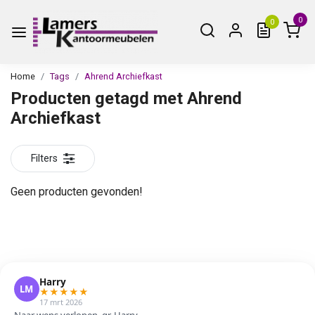
0
0
Home
Tags
Ahrend Archiefkast
Producten getagd met Ahrend
Archiefkast
Filters
Geen producten gevonden!
Harry
LM
★
★
★
★
★
17 mrt 2026