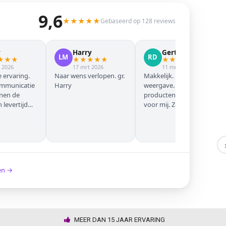
9,6
★
★
★
★
★
Gebaseerd op 128 reviews
y
Harry
Gert Jan
LM
RD
★
★
★
★
★
★
★
★
★
★
★
★
★
 2026
17 mrt 2026
11 mrt 2026
 ervaring.
Naar wens verlopen. gr.
Makkelijk. Mooie
ommunicatie
Harry
weergave. Goede
nnen de
producten. Eerste keer
levertijd
voor mij. Zeker niet de
laatste keer!
ken →
MEER DAN 15 JAAR ERVARING