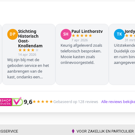
Stichting
Paul Linthorstv
Jord
DP
SH
TK
★
★
★
★
★
★
★
Historisch
7 apr 2026
31 mrt
Oost-
Keurig afgeleverd zoals
Uitstekende
Knollendam
★
★
★
★
★
telefonisch besproken.
Duidelijk c
14 apr 2026
Mooie kasten zoals
en ruim bi
Wij zijn blij met de
onlinevoorgesteld.
aangegeven 
geboden service en het
geleverd.
aanbrengen van de
kast, ondanks een
verkeersoponthoud. De
chauffeur moest
omrijden (wel hebben
wij dit vooraf gemeld),
9,6
★
★
★
★
★
Alle reviews bekij
Gebaseerd op 128 reviews
maar dat ging zonder
problemen. Nogmaals
dank.
RGSERVICE
VOOR ZAKELIJK EN PARTICULIER