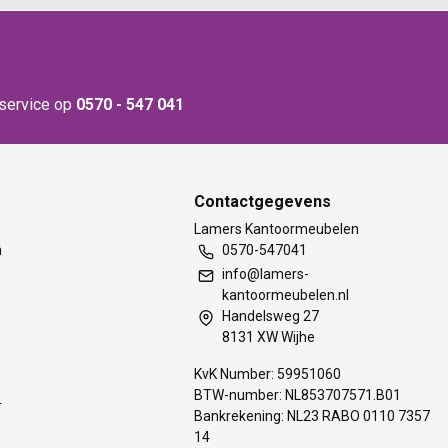
nservice op
0570 - 547 041
Contactgegevens
t
Lamers Kantoormeubelen
m
0570-547041
info@lamers-
kantoormeubelen.nl
Handelsweg 27
8131 XW Wijhe
KvK Number: 59951060
BTW-number: NL853707571.B01
s
Bankrekening: NL23 RABO 0110 7357
14