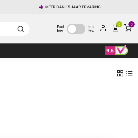
MEER DAN 15 JAAR ERVARING
0
0
Excl.
Incl.
btw
btw