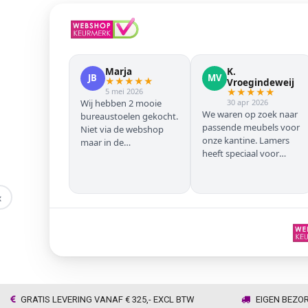
Marja
K.
JB
MV
★
★
★
★
★
Vroegindeweij
5 mei 2026
★
★
★
★
★
Wij hebben 2 mooie
30 apr 2026
We waren op zoek naar
bureaustoelen gekocht.
passende meubels voor
Niet via de webshop
onze kantine. Lamers
maar in de
heeft speciaal voor
winkel/showroom te
onze zwarte stoelen en
Wijhe. Prima service en
barkrukken geregeld
snelle levering thuis
zodat we geen beuken
‹
met eiken door elkaar
hadden. Alles volgens
afspraak geleverd
GRATIS LEVERING VANAF € 325,- EXCL BTW
EIGEN BEZO