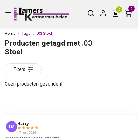
0
0
Home
Tags
.03 Stoel
Producten getagd met .03
Stoel
Filters
Geen producten gevonden!
Harry
LM
★
★
★
★
★
17 mrt 2026