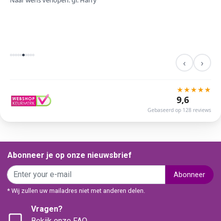
Naar wens verlopen. gr. Harry
‹
›
★
★
★
★
★
9,6
Gebaseerd op 128 reviews
Abonneer je op onze nieuwsbrief
Abonneer
* Wij zullen uw mailadres niet met anderen delen.
Vragen?
Bekijk onze FAQ