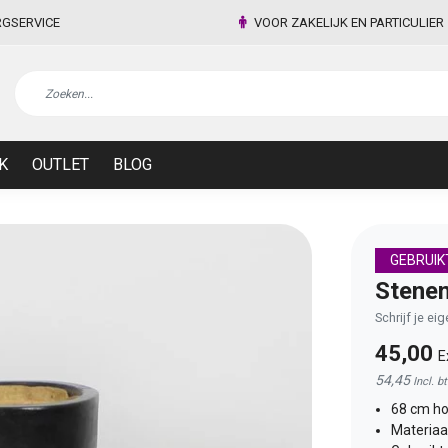
RGSERVICE
VOOR ZAKELIJK EN PARTICULIER
K
OUTLET
BLOG
GEBRUIK
Stenen
Schrijf je ei
45,00
E
54,45
Incl. b
68 cm h
Materiaa