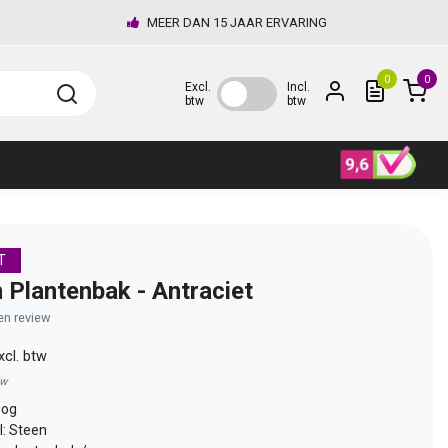
MEER DAN 15 JAAR ERVARING
0
0
Excl.
Incl.
btw
btw
T
 Plantenbak - Antraciet
gen review
xcl. btw
tw
oog
l: Steen