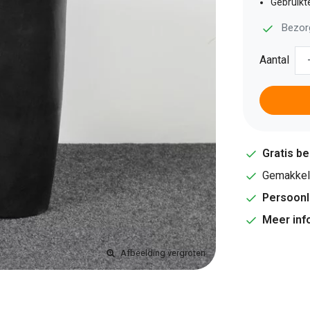
Gebruikt
Bezor
Aantal
Gratis b
Gemakkeli
Persoonl
Meer inf
Afbeelding vergroten