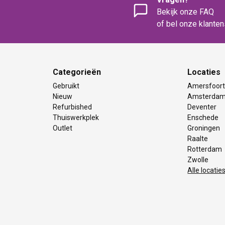
Bekijk onze FAQ
of bel onze klante
Categorieën
Locaties
Gebruikt
Amersfoor
Nieuw
Amsterda
Refurbished
Deventer
Thuiswerkplek
Enschede
Outlet
Groningen
Raalte
Rotterdam
Zwolle
Alle locatie