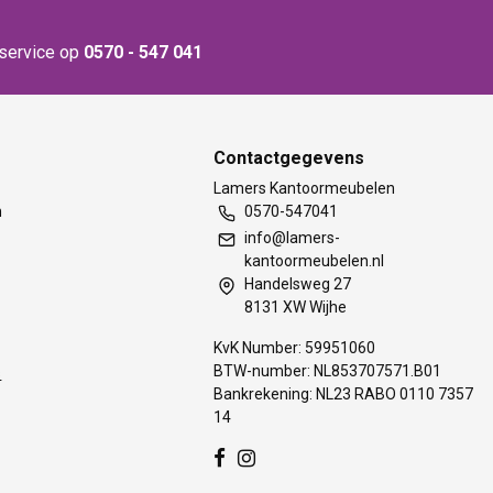
nservice op
0570 - 547 041
Contactgegevens
t
Lamers Kantoormeubelen
m
0570-547041
info@lamers-
kantoormeubelen.nl
Handelsweg 27
8131 XW Wijhe
KvK Number: 59951060
BTW-number: NL853707571.B01
s
Bankrekening: NL23 RABO 0110 7357
14