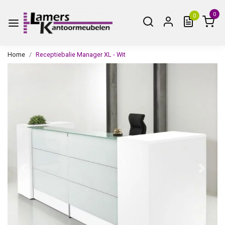
0
0
Home
Receptiebalie Manager XL - Wit
Vorige
Volge