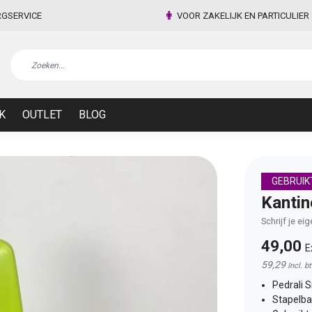
RGSERVICE
VOOR ZAKELIJK EN PARTICULIER
K
OUTLET
BLOG
GEBRUIK
Kantin
Schrijf je ei
49,00
E
59,29
Incl. b
Pedrali 
Stapelba