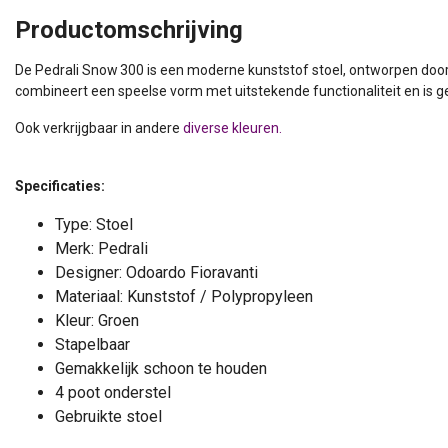
Productomschrijving
De Pedrali Snow 300 is een moderne kunststof stoel, ontworpen door
combineert een speelse vorm met uitstekende functionaliteit en is ge
Ook verkrijgbaar in andere
diverse kleuren.
Specificaties:
Type: Stoel
Merk: Pedrali
GEBRUIKT
Designer: Odoardo Fioravanti
Materiaal: Kunststof / Polypropyleen
Kleur: Groen
Kantinestoel Pedrali Snow
Stapelbaar
- Wit
Gemakkelijk schoon te houden
Pedrali Snow 300
Stapelbaar
4 poot onderstel
Gebruikte kantinestoel
Gebruikte stoel