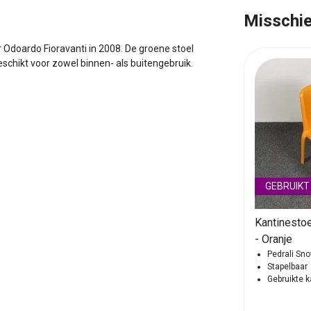
Misschie
 Odoardo Fioravanti in 2008. De groene stoel
schikt voor zowel binnen- als buitengebruik.
GEBRUIKT
GEBRUIKT
 300
Kantinestoel Pedrali Snow 300
Kantinesto
- Blauw
- Oranje
Pedrali Snow 300
Pedrali Sn
Stapelbaar
Stapelbaar
Gebruikte kantinestoel
Gebruikte k