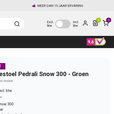
MEER DAN 15 JAAR ERVARING
0
0
Excl.
Incl.
btw
btw
T
estoel Pedrali Snow 300 - Groen
gen review
xcl. btw
tw
Snow 300
ar