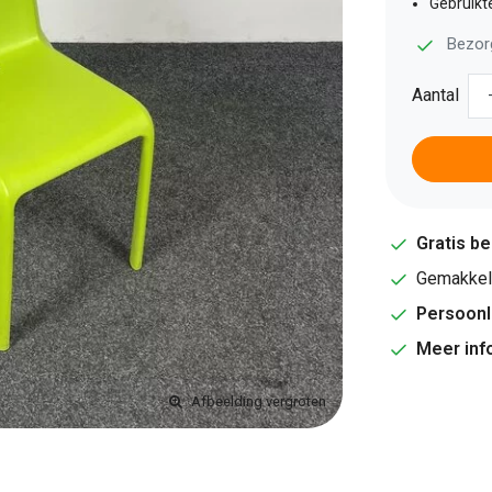
Gebruikt
Bezor
Aantal
Gratis b
Gemakkeli
Persoonl
Meer inf
Afbeelding vergroten