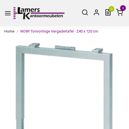
0
0
Home
NOW! Tonvormige Vergadertafel - 240 x 120 cm
Vorige
Volge