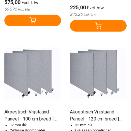
575,00
Excl. btw
225,00
Excl. btw
695,75
Incl. btw
272,25
Incl. btw
Akoestisch Vrijstaand
Akoestisch Vrijstaand
Paneel - 100 cm breed |
Paneel - 120 cm breed |
Diverse Kleuren
32 mm dik
Diverse Kleuren
32 mm dik
C-Klasse Roomdivider
C-Klasse Roomdivider