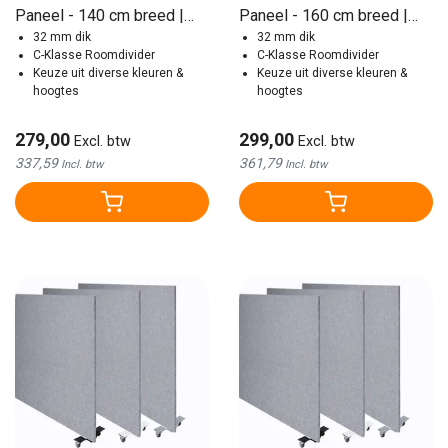
Paneel - 140 cm breed |
Paneel - 160 cm breed |
Diverse Kleuren
32 mm dik
Diverse Kleuren
32 mm dik
C-Klasse Roomdivider
C-Klasse Roomdivider
Keuze uit diverse kleuren &
Keuze uit diverse kleuren &
hoogtes
hoogtes
279,00
299,00
Excl. btw
Excl. btw
337,59
361,79
Incl. btw
Incl. btw