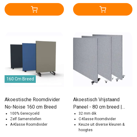
160 Cm Breed
Akoestische Roomdivider
Akoestisch Vrijstaand
No-Noise 160 cm Breed
Paneel - 80 cm breed |
100% Gerecyceld
Diverse Kleuren
32 mm dik
Zelf Samenstellen
C-Klasse Roomdivider
A-Klasse Roomdivider
Keuze uit diverse kleuren &
hoogtes