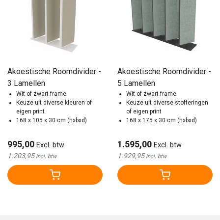
Akoestische Roomdivider -
Akoestische Roomdivider -
3 Lamellen
5 Lamellen
Wit of zwart frame
Wit of zwart frame
Keuze uit diverse kleuren of
Keuze uit diverse stofferingen
eigen print
of eigen print
168 x 105 x 30 cm (hxbxd)
168 x 175 x 30 cm (hxbxd)
995,00
1.595,00
Excl. btw
Excl. btw
1.203,95
1.929,95
Incl. btw
Incl. btw