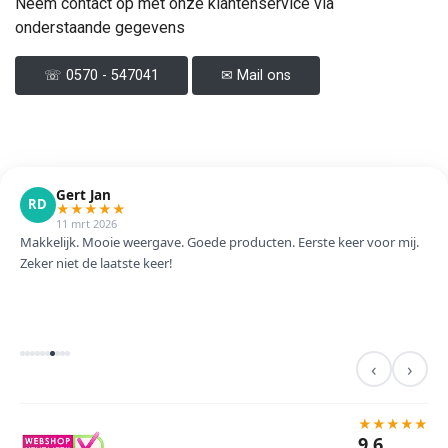
Neem contact op met onze klantenservice via
onderstaande gegevens
☏ 0570 - 547041
✉ Mail ons
Gert Jan
RD
★
★
★
★
★
11 mrt 2026
Makkelijk. Mooie weergave. Goede producten. Eerste keer voor mij.
Zeker niet de laatste keer!
‹
›
★
★
★
★
★
9,6