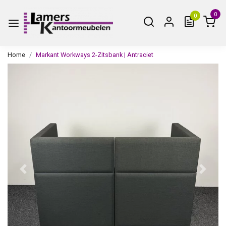
0
0
Home
Markant Workways 2-Zitsbank | Antraciet
Vorige
Volge