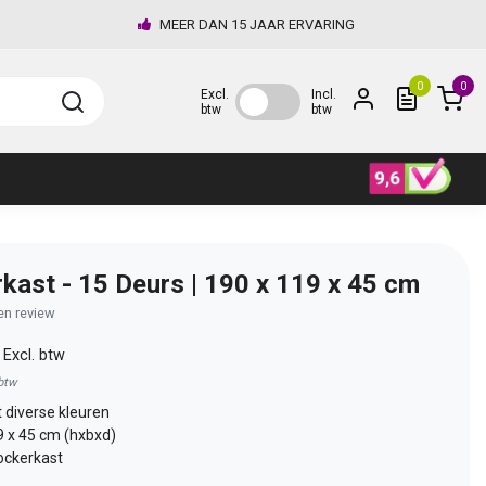
MEER DAN 15 JAAR ERVARING
0
0
Excl.
Incl.
btw
btw
kast - 15 Deurs | 190 x 119 x 45 cm
gen review
0
Excl. btw
 btw
 diverse kleuren
9 x 45 cm (hxbxd)
ockerkast