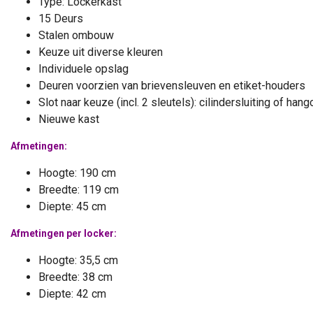
Type: Lockerkast
Nieuwe lockerkast
15 Deurs
5,00
155,00
Stalen ombouw
Excl. btw
Excl. btw
Keuze uit diverse kleuren
2,55
187,55
Incl. btw
Incl. btw
Individuele opslag
Deuren voorzien van brievensleuven en etiket-houders
Slot naar keuze (incl. 2 sleutels): cilindersluiting of han
Nieuwe kast
Afmetingen:
Hoogte: 190 cm
Breedte: 119 cm
Diepte: 45 cm
Afmetingen per locker:
Hoogte: 35,5 cm
Breedte: 38 cm
Diepte: 42 cm