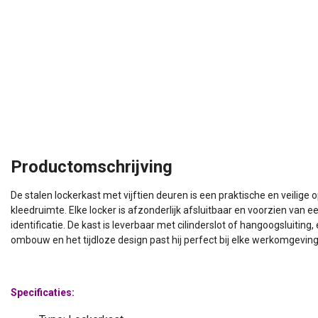
Productomschrijving
De stalen lockerkast met vijftien deuren is een praktische en veilige
kleedruimte. Elke locker is afzonderlijk afsluitbaar en voorzien van e
identificatie. De kast is leverbaar met cilinderslot of hangoogsluiting, 
ombouw en het tijdloze design past hij perfect bij elke werkomgeving
kerkast - 36 Deurs | 188 x
Lockerkast - 1 Deur | 180 x
 x 15 cm
x 50 cm
Stalen ombouw
Voorzien van 1 plank en 1
Specificaties:
188 x 80 x 15 cm (hxbxd)
kledingstang
Nieuwe lockerkast
Stevige stalen ombouw