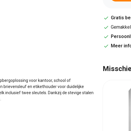
Gratis b
Gemakkeli
Persoonl
Meer inf
Misschie
 opbergoplossing voor kantoor, school of
en brievensleuf en etikethouder voor duidelijke
elk inclusief twee sleutels. Dankzij de stevige stalen
.
 30
Lockerkast - 2 Deurs | 180 x
60 x 50 cm
Keuze uit: Grijs, Blauw of Rood
180 x 60 x 50 cm (hxbxd)
Nieuwe Lockerkast / Garderobekast