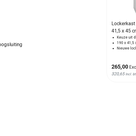
195,00
Excl. btw
235,95
Lockerkast 
Incl. btw
41,5 x 45 
Keuze uit d
190 x 41,5 
googsluiting
Nieuwe loc
265,00
Exc
320,65
Incl. b