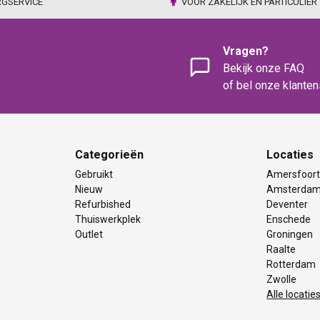
RGSERVICE
VOOR ZAKELIJK EN PARTICULIER
Vragen?
Bekijk onze FAQ
of bel onze klante
Categorieën
Locaties
Gebruikt
Amersfoor
Nieuw
Amsterda
Refurbished
Deventer
Thuiswerkplek
Enschede
Outlet
Groningen
Raalte
Rotterdam
Zwolle
Alle locatie