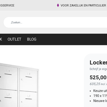
RGSERVICE
VOOR ZAKELIJK EN PARTICULIER
K
OUTLET
BLOG
Locker
Schrijf je ei
525,0
635,25
Incl.
Keuze uit
190 x 11
Nieuwe l