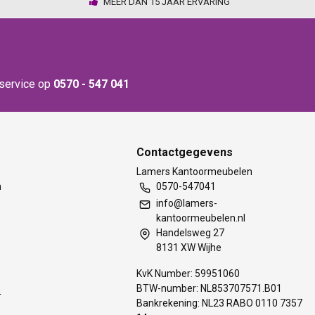
MEER DAN 15 JAAR ERVARING
nservice op
0570 - 547 041
Contactgegevens
t
Lamers Kantoormeubelen
m
0570-547041
info@lamers-
kantoormeubelen.nl
Handelsweg 27
8131 XW Wijhe
KvK Number: 59951060
BTW-number: NL853707571.B01
s
Bankrekening: NL23 RABO 0110 7357