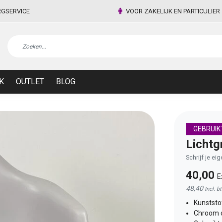
RGSERVICE
VOOR ZAKELIJK EN PARTICULIER
K
OUTLET
BLOG
GEBRUIK
Lichtg
Schrijf je ei
40,00
E
48,40
Incl. b
Kunststof
Chroom o