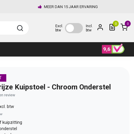
MEER DAN 15 JAAR ERVARING
0
0
Excl.
Incl.
btw
btw
T
rijze Kuipstoel - Chroom Onderstel
gen review
xcl. btw
tw
 kuipzitting
nderstel