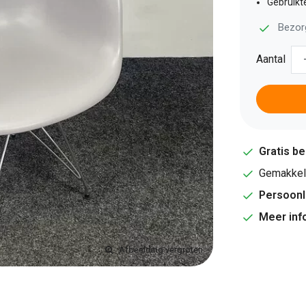
Gebruikte
Bezor
Aantal
Gratis b
Gemakkeli
Persoonl
Meer inf
Afbeelding vergroten