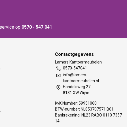
nservice op
0570 - 547 041
Contactgegevens
t
Lamers Kantoormeubelen
m
0570-547041
info@lamers-
kantoormeubelen.nl
Handelsweg 27
8131 XW Wijhe
KvK Number: 59951060
BTW-number: NL853707571.B01
s
Bankrekening: NL23 RABO 0110 7357
14