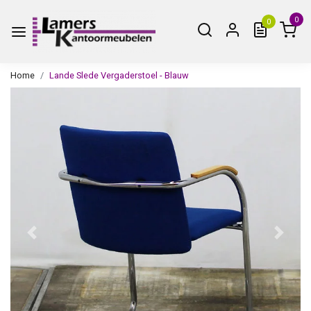
0
0
Home
Lande Slede Vergaderstoel - Blauw
Vorige
Volge