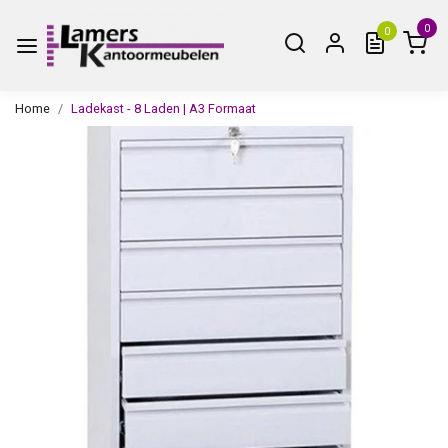
0
0
Home
Ladekast - 8 Laden | A3 Formaat
Vorige
Volge