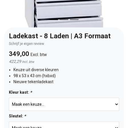
Ladekast - 8 Laden | A3 Formaat
Schrijf je eigen review
349,00
Excl. btw
422,29
Incl. btw
Keuze uit diverse kleuren
98 x 53 x 43 cm (hxbxd)
Nieuwe tekenladekast
Kleur kast:
*
Sleutel:
*