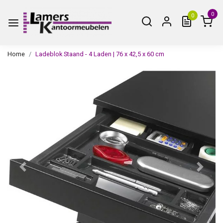
0
0
Home
Ladeblok Staand - 4 Laden | 76 x 42,5 x 60 cm
Vorige
Volge