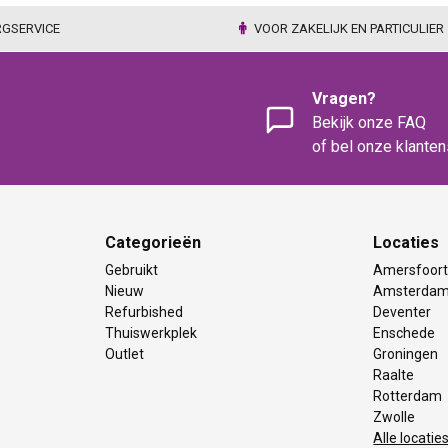
RGSERVICE
VOOR ZAKELIJK EN PARTICULIER
Vragen?
Bekijk onze FAQ
of bel onze klante
Categorieën
Locaties
Gebruikt
Amersfoor
Nieuw
Amsterda
Refurbished
Deventer
Thuiswerkplek
Enschede
Outlet
Groningen
Raalte
Rotterdam
Zwolle
Alle locatie