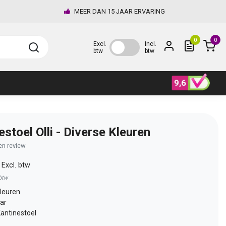
MEER DAN 15 JAAR ERVARING
0
0
Excl.
Incl.
btw
btw
estoel Olli - Diverse Kleuren
gen review
0
Excl. btw
 btw
kleuren
ar
antinestoel