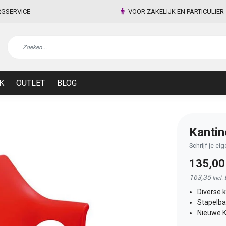
RGSERVICE
VOOR ZAKELIJK EN PARTICULIER
K
OUTLET
BLOG
Kantin
Schrijf je ei
135,0
163,35
Incl.
Diverse 
Stapelba
Nieuwe K