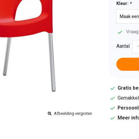
Kleur:
*
Vraag 
Aantal
Gratis b
Gemakkeli
Persoonl
Afbeelding vergroten
Meer inf