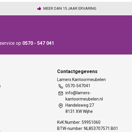
MEER DAN 15 JAAR ERVARING
nservice op
0570 - 547 041
Contactgegevens
t
Lamers Kantoormeubelen
m
0570-547041
info@lamers-
kantoormeubelen.nl
Handelsweg 27
8131 XW Wijhe
KvK Number: 59951060
BTW-number: NL853707571.B01
s