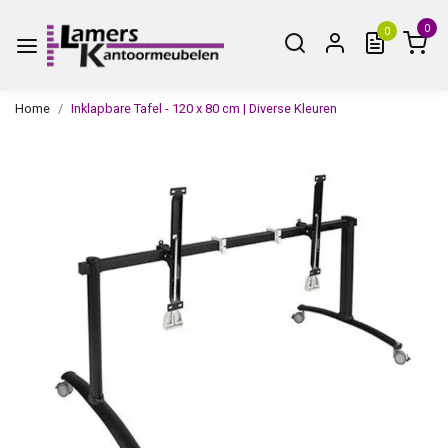
0
0
Home
Inklapbare Tafel - 120 x 80 cm | Diverse Kleuren
Vorige
Volge