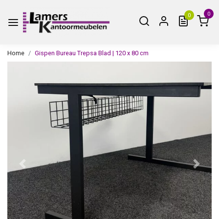
0
0
Home
Gispen Bureau Trepsa Blad | 120 x 80 cm
Vorige
Volge