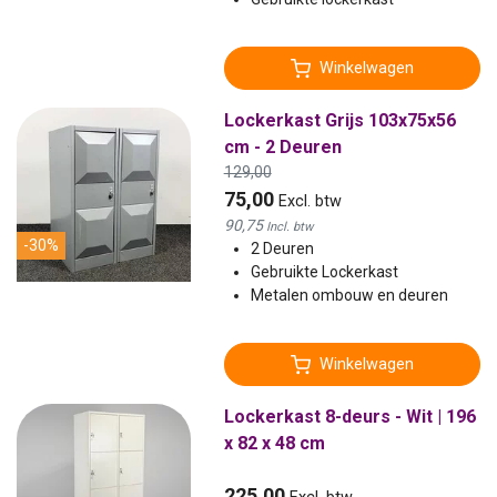
Winkelwagen
Lockerkast Grijs 103x75x56
cm - 2 Deuren
129,00
75,00
Excl. btw
90,75
Incl. btw
-30%
2 Deuren
Gebruikte Lockerkast
Metalen ombouw en deuren
Winkelwagen
Lockerkast 8-deurs - Wit | 196
x 82 x 48 cm
225,00