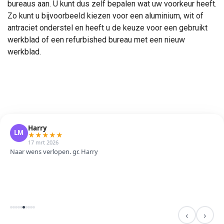
bureaus aan. U kunt dus zelf bepalen wat uw voorkeur heeft.
Zo kunt u bijvoorbeeld kiezen voor een aluminium, wit of
antraciet onderstel en heeft u de keuze voor een gebruikt
werkblad of een refurbished bureau met een nieuw
werkblad.
Gert Jan
RD
★
★
★
★
★
11 mrt 2026
Makkelijk. Mooie weergave. Goede producten. Eerste keer voor mij.
Zeker niet de laatste keer!
‹
›