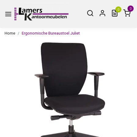
0
0
Home
Ergonomische Bureaustoel Juliet
Vorige
Volge