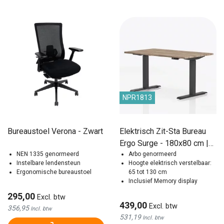
NPR1813
Bureaustoel Verona - Zwart
Elektrisch Zit-Sta Bureau
Ergo Surge - 180x80 cm |
NEN 1335 genormeerd
NEN/NPR Genormeerd
Arbo genormeerd
Instelbare lendensteun
Hoogte elektrisch verstelbaar:
Ergonomische bureaustoel
65 tot 130 cm
Inclusief Memory display
295,00
Excl. btw
439,00
Excl. btw
356,95
Incl. btw
531,19
Incl. btw