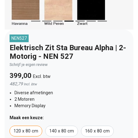
NEN527
Elektrisch Zit Sta Bureau Alpha | 2-
Motorig - NEN 527
Schrijf je eigen review
399,00
Excl. btw
482,79
Incl. btw
Diverse afmetingen
2 Motoren
Memory Display
Maak een keuze:
120 x 80 cm
140 x 80 cm
160 x 80 cm