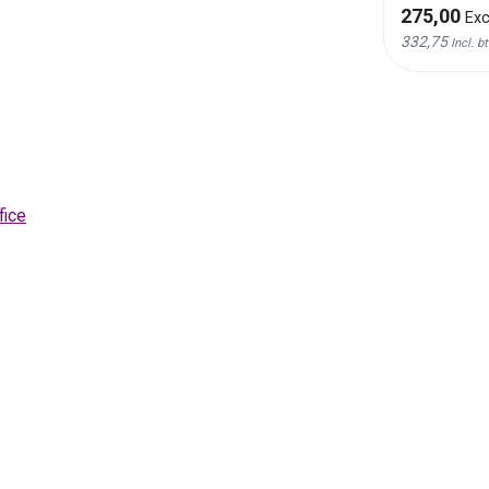
435,00
275,00
Excl. btw
Exc
526,35
332,75
Incl. btw
Incl. b
ice