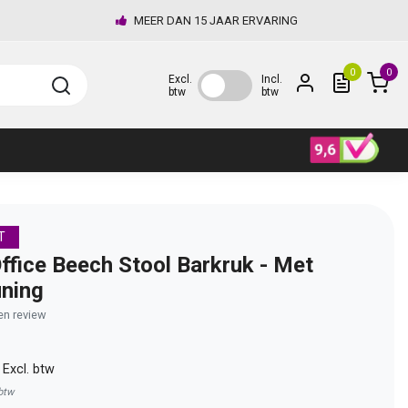
MEER DAN 15 JAAR ERVARING
0
0
Excl.
Incl.
btw
btw
T
fice Beech Stool Barkruk - Met
ning
gen review
0
Excl. btw
 btw