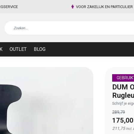
RGSERVICE
VOOR ZAKELIJK EN PARTICULIER
K
OUTLET
BLOG
GEBRUIK
DUM Of
Rugleu
Schrijf je ei
289,79
175,0
211,75
Incl.