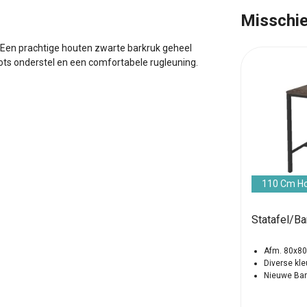
Misschie
 Een prachtige houten zwarte barkruk geheel
ots onderstel en een comfortabele rugleuning.
110 Cm H
80
Statafel Bridge Rond
Statafel/Ba
Bridge Serie
Afm. 80x8
Diverse Formaten
Diverse kl
Nieuwe Statafel
Nieuwe Bar