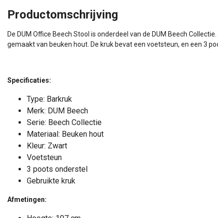
Productomschrijving
De DUM Office Beech Stool is onderdeel van de DUM Beech Collectie.
gemaakt van beuken hout. De kruk bevat een voetsteun, en een 3 po
Specificaties:
Type: Barkruk
Merk: DUM Beech
Serie: Beech Collectie
Diverse Kleuropties
Materiaal: Beuken hout
Kleur: Zwart
Statafel / Bartafel - 180 x 
Voetsteun
cm
3 poots onderstel
Vaste hoogte (110 cm)
Gebruikte kruk
Keuze diverse kleuren
Nieuwe statafel / bartafel
Afmetingen: