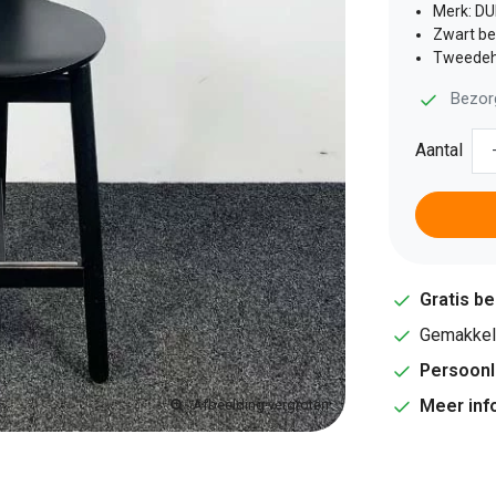
Merk: DU
Zwart b
Tweedeh
Bezor
Aantal
Gratis b
Gemakkeli
Persoonl
Meer inf
Afbeelding vergroten