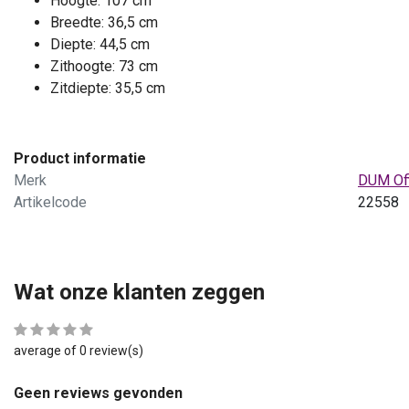
Hoogte: 107 cm
345,00
Excl. btw
Breedte: 36,5 cm
417,45
Incl. btw
Diepte: 44,5 cm
Zithoogte: 73 cm
Zitdiepte: 35,5 cm
Product informatie
Merk
DUM Off
Artikelcode
22558
Wat onze klanten zeggen
average of 0 review(s)
Geen reviews gevonden