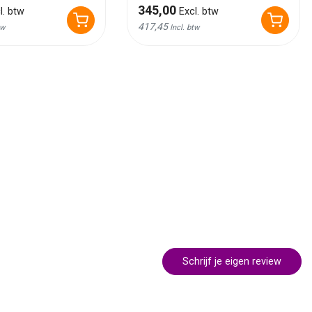
345,00
l. btw
Excl. btw
417,45
tw
Incl. btw
Schrijf je eigen review