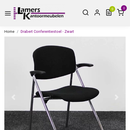
0
0
Home
Drabert Conferentiestoel - Zwart
Vorige
Volge