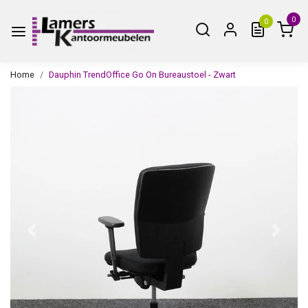
0
0
Home
Dauphin TrendOffice Go On Bureaustoel - Zwart
Vorige
Volge