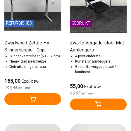
REFURBISHED
GEBRUIKT
Zwartwoud Zettoe HV
Zwarte Vergaderstoel Met
Slingerbureau - Grijs
Armleggers
onderstel | 140 x 80 cm
Slinger verstelbaar (63 - 82 cm)
4-poot onderstel
Nieuw blad naar keuze
Kunststof armleggers
Gebruikt slingerbureau
Gebruikte vergaderstoel /
kantinestoel
165,00
Excl. btw
55,00
Excl. btw
199,65
Incl. btw
66,55
Incl. btw