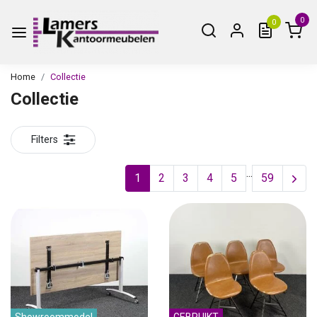
0
0
Home
Collectie
Collectie
Filters
...
1
2
3
4
5
59