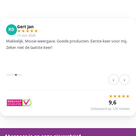
Gert Jan
RD
★
★
★
★
★
11 mrt 2026
Makkelijk. Mooie weergave. Goede producten. Eerste keer voor mij.
Zeker niet de laatste keer!
‹
›
★
★
★
★
★
9,6
Gebaseerd op 128 reviews