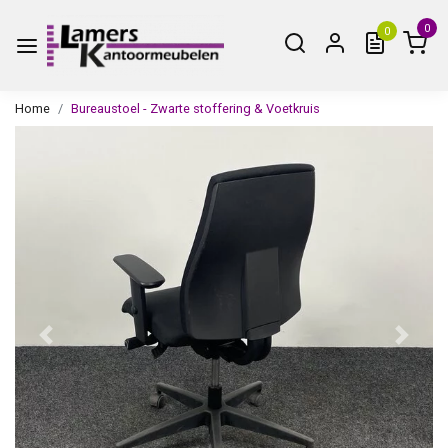
0
0
Home
Bureaustoel - Zwarte stoffering & Voetkruis
Vorige
Volge