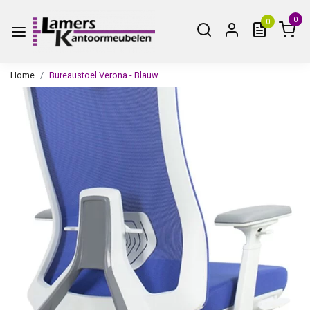
0
0
Home
Bureaustoel Verona - Blauw
Vorige
Volge