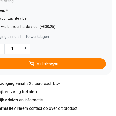
d zitting
len:
*
voor zachte vloer
wielen voor harde vloer (+€30,25)
ging binnen 1 - 10 werkdagen
-
+
Winkelwagen
ezorging
vanaf 325 euro excl. btw
jk en
veilig betalen
ijk advies
en informatie
ormatie?
Neem contact op over dit product