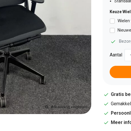
Standaar
Keuze Wie
Wielen 
Nieuwe 
Bezor
Aantal
Gratis b
Gemakkeli
Afbeelding vergroten
Persoonl
Meer inf