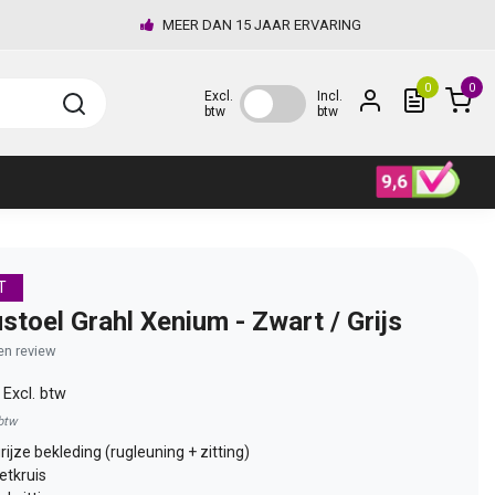
MEER DAN 15 JAAR ERVARING
0
0
Excl.
Incl.
btw
btw
T
stoel Grahl Xenium - Zwart / Grijs
gen review
0
Excl. btw
 btw
rijze bekleding (rugleuning + zitting)
etkruis