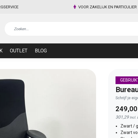
RGSERVICE
VOOR ZAKELIJK EN PARTICULIER
K
OUTLET
BLOG
GEBRUIK
Bureau
Schrijf je ei
249,0
301,29
Incl.
Zwart / g
Zwart vo