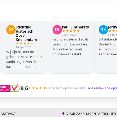
Stichting
Paul Linthorstv
Jord
DP
SH
TK
★
★
★
★
★
★
★
Historisch
7 apr 2026
31 mrt
Oost-
Keurig afgeleverd zoals
Uitstekende
Knollendam
★
★
★
★
★
telefonisch besproken.
Duidelijk c
14 apr 2026
Mooie kasten zoals
en ruim bi
Wij zijn blij met de
onlinevoorgesteld.
aangegeven 
geboden service en het
geleverd.
aanbrengen van de
kast, ondanks een
verkeersoponthoud. De
chauffeur moest
omrijden (wel hebben
wij dit vooraf gemeld),
9,6
★
★
★
★
★
Alle reviews bekij
Gebaseerd op 128 reviews
maar dat ging zonder
problemen. Nogmaals
dank.
RGSERVICE
VOOR ZAKELIJK EN PARTICULIER