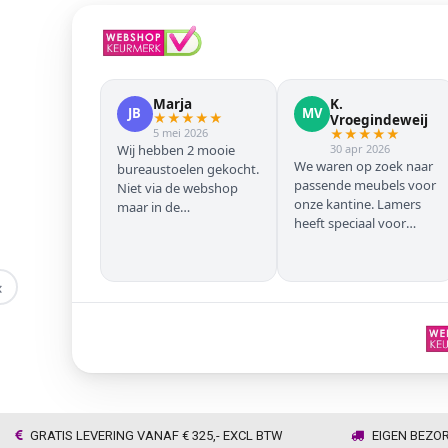
Marja
K.
JB
MV
★
★
★
★
★
Vroegindeweij
5 mei 2026
★
★
★
★
★
Wij hebben 2 mooie
30 apr 2026
We waren op zoek naar
bureaustoelen gekocht.
passende meubels voor
Niet via de webshop
onze kantine. Lamers
maar in de
heeft speciaal voor
winkel/showroom te
onze zwarte stoelen en
Wijhe. Prima service en
barkrukken geregeld
snelle levering thuis
zodat we geen beuken
‹
met eiken door elkaar
hadden. Alles volgens
afspraak geleverd
GRATIS LEVERING VANAF € 325,- EXCL BTW
EIGEN BEZO