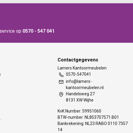
nservice op
0570 - 547 041
Contactgegevens
t
Lamers Kantoormeubelen
m
0570-547041
info@lamers-
kantoormeubelen.nl
Handelsweg 27
8131 XW Wijhe
KvK Number: 59951060
BTW-number: NL853707571.B01
s
Bankrekening: NL23 RABO 0110 7357
14