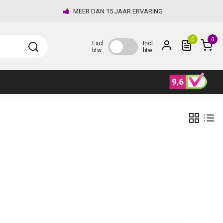
MEER DAN 15 JAAR ERVARING
0
0
Excl.
Incl.
btw
btw