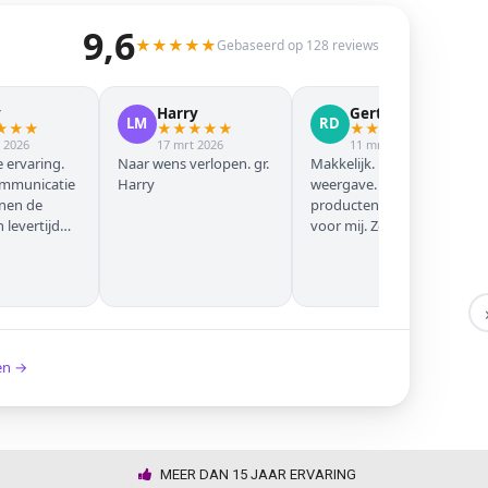
9,6
★
★
★
★
★
Gebaseerd op 128 reviews
y
Harry
Gert Jan
LM
RD
★
★
★
★
★
★
★
★
★
★
★
★
★
 2026
17 mrt 2026
11 mrt 2026
 ervaring.
Naar wens verlopen. gr.
Makkelijk. Mooie
ommunicatie
Harry
weergave. Goede
nnen de
producten. Eerste keer
levertijd
voor mij. Zeker niet de
laatste keer!
ken →
MEER DAN 15 JAAR ERVARING