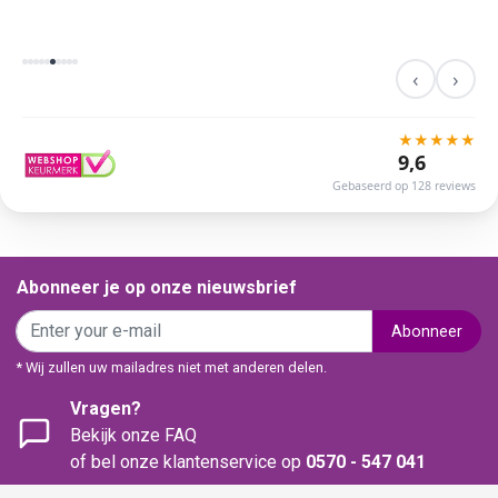
‹
›
★
★
★
★
★
9,6
Gebaseerd op 128 reviews
Abonneer je op onze nieuwsbrief
Abonneer
* Wij zullen uw mailadres niet met anderen delen.
Vragen?
Bekijk onze FAQ
of bel onze klantenservice op
0570 - 547 041