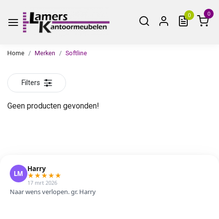
0
0
Home
Merken
Softline
Filters
Geen producten gevonden!
Harry
LM
★
★
★
★
★
17 mrt 2026
Naar wens verlopen. gr. Harry