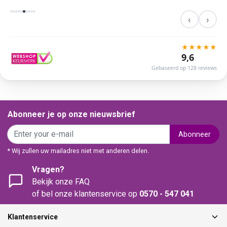
‹
›
★
★
★
★
★
9,6
Gebaseerd op 128 reviews
Abonneer je op onze nieuwsbrief
Abonneer
* Wij zullen uw mailadres niet met anderen delen.
Vragen?
Bekijk onze FAQ
of bel onze klantenservice op
0570 - 547 041
Klantenservice