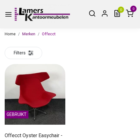
0
0
Home
Merken
Offecct
Filters
GEBRUIKT
Offecct Oyster Easychair -