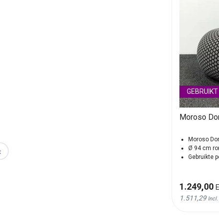
GEBRUIKT
Moroso Do
Moroso Don
Ø 94 cm ro
‹
Gebruikte p
1.249,00
E
1.511,29
Incl