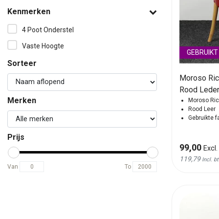
Kenmerken
4 Poot Onderstel
Vaste Hoogte
GEBRUIKT
Sorteer
Moroso Rich
Rood Lede
Merken
Moroso Ric
Rood Leer
Gebruikte f
Prijs
99,00
Excl.
119,79
Incl. b
Van
To