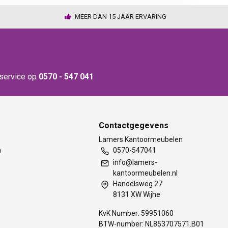
MEER DAN 15 JAAR ERVARING
nservice op
0570 - 547 041
Contactgegevens
t
Lamers Kantoormeubelen
m
0570-547041
info@lamers-
kantoormeubelen.nl
Handelsweg 27
8131 XW Wijhe
KvK Number: 59951060
BTW-number: NL853707571.B01
s