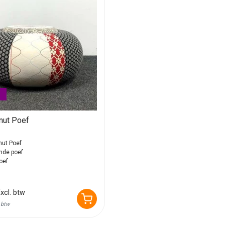
nut Poef
ut Poef
nde poef
oef
xcl. btw
. btw