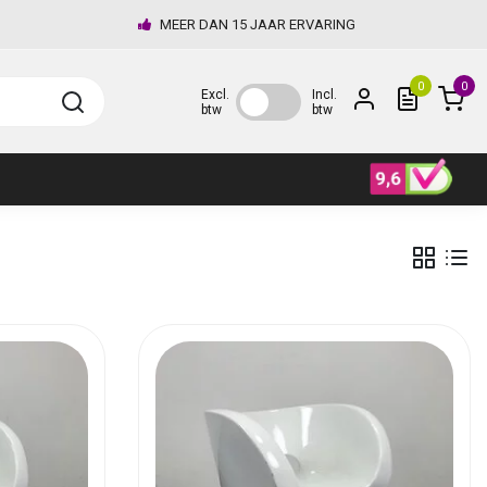
MEER DAN 15 JAAR ERVARING
0
0
Excl.
Incl.
btw
btw