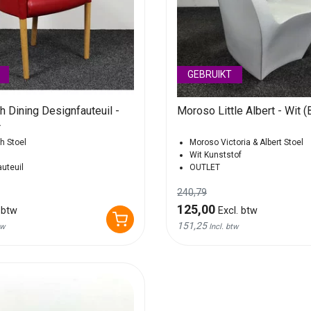
GEBRUIKT
 Dining Designfauteuil -
Moroso Little Albert - Wit (
r
h Stoel
Moroso Victoria & Albert Stoel
Wit Kunststof
auteuil
OUTLET
240,79
125,00
 btw
Excl. btw
151,25
tw
Incl. btw