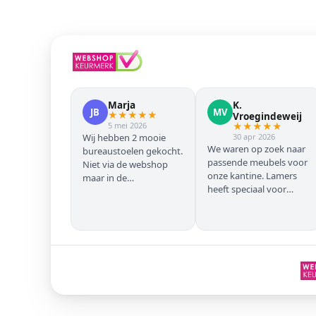
Marja
K.
JB
MV
★
★
★
★
★
Vroegindeweij
5 mei 2026
★
★
★
★
★
Wij hebben 2 mooie
30 apr 2026
We waren op zoek naar
bureaustoelen gekocht.
passende meubels voor
Niet via de webshop
onze kantine. Lamers
maar in de
heeft speciaal voor
winkel/showroom te
onze zwarte stoelen en
Wijhe. Prima service en
barkrukken geregeld
snelle levering thuis
zodat we geen beuken
met eiken door elkaar
hadden. Alles volgens
afspraak geleverd