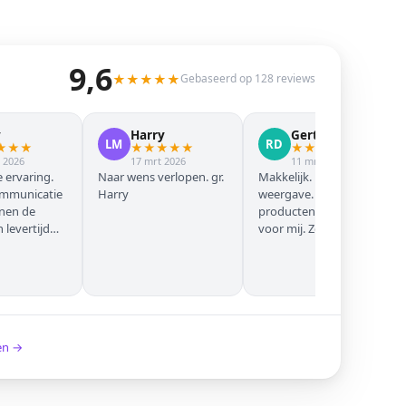
9,6
★
★
★
★
★
Gebaseerd op 128 reviews
y
Harry
Gert Jan
LM
RD
★
★
★
★
★
★
★
★
★
★
★
★
★
 2026
17 mrt 2026
11 mrt 2026
 ervaring.
Naar wens verlopen. gr.
Makkelijk. Mooie
ommunicatie
Harry
weergave. Goede
nnen de
producten. Eerste keer
levertijd
voor mij. Zeker niet de
laatste keer!
ken →