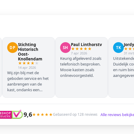
Stichting
Paul Linthorstv
Jord
DP
SH
TK
★
★
★
★
★
★
★
Historisch
7 apr 2026
31 mrt
Oost-
Keurig afgeleverd zoals
Uitstekende
Knollendam
★
★
★
★
★
telefonisch besproken.
Duidelijk c
14 apr 2026
Mooie kasten zoals
en ruim bi
Wij zijn blij met de
onlinevoorgesteld.
aangegeven 
geboden service en het
geleverd.
aanbrengen van de
kast, ondanks een
verkeersoponthoud. De
chauffeur moest
omrijden (wel hebben
wij dit vooraf gemeld),
9,6
★
★
★
★
★
Alle reviews bekij
Gebaseerd op 128 reviews
maar dat ging zonder
problemen. Nogmaals
dank.