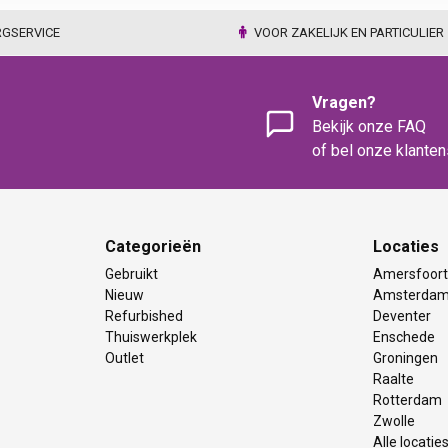
RGSERVICE
VOOR ZAKELIJK EN PARTICULIER
Vragen?
Bekijk onze FAQ
of bel onze klante
Categorieën
Locaties
Gebruikt
Amersfoor
Nieuw
Amsterda
Refurbished
Deventer
Thuiswerkplek
Enschede
Outlet
Groningen
Raalte
Rotterdam
Zwolle
Alle locatie