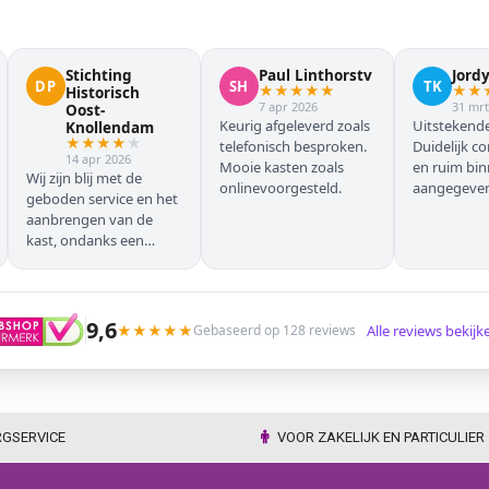
Stichting
Paul Linthorstv
Jord
DP
SH
TK
★
★
★
★
★
★
★
Historisch
7 apr 2026
31 mrt
Oost-
Keurig afgeleverd zoals
Uitstekende
Knollendam
★
★
★
★
★
telefonisch besproken.
Duidelijk c
14 apr 2026
Mooie kasten zoals
en ruim bi
Wij zijn blij met de
onlinevoorgesteld.
aangegeven 
geboden service en het
geleverd.
aanbrengen van de
kast, ondanks een
verkeersoponthoud. De
chauffeur moest
omrijden (wel hebben
wij dit vooraf gemeld),
9,6
★
★
★
★
★
Alle reviews bekij
Gebaseerd op 128 reviews
maar dat ging zonder
problemen. Nogmaals
dank.
RGSERVICE
VOOR ZAKELIJK EN PARTICULIER