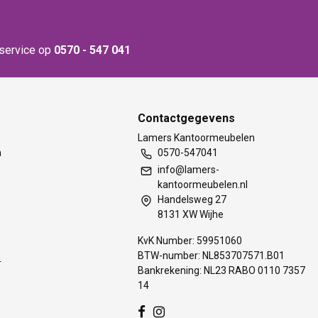
nservice op
0570 - 547 041
Contactgegevens
t
Lamers Kantoormeubelen
m
0570-547041
info@lamers-
kantoormeubelen.nl
Handelsweg 27
8131 XW Wijhe
KvK Number: 59951060
BTW-number: NL853707571.B01
s
Bankrekening: NL23 RABO 0110 7357
14