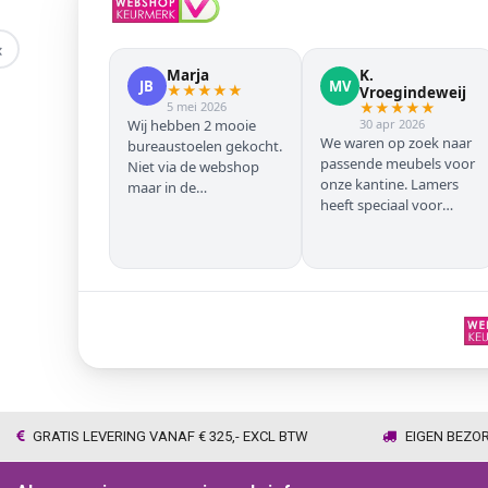
‹
Marja
K.
JB
MV
★
★
★
★
★
Vroegindeweij
5 mei 2026
★
★
★
★
★
Wij hebben 2 mooie
30 apr 2026
We waren op zoek naar
bureaustoelen gekocht.
passende meubels voor
Niet via de webshop
onze kantine. Lamers
maar in de
heeft speciaal voor
winkel/showroom te
onze zwarte stoelen en
Wijhe. Prima service en
barkrukken geregeld
snelle levering thuis
zodat we geen beuken
met eiken door elkaar
hadden. Alles volgens
afspraak geleverd
GRATIS LEVERING VANAF € 325,- EXCL BTW
EIGEN BEZO