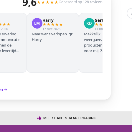
9,6
★
★
★
★
★
Gebaseerd op 128 reviews
y
Harry
Gert Jan
LM
RD
★
★
★
★
★
★
★
★
★
★
★
★
★
 2026
17 mrt 2026
11 mrt 2026
 ervaring.
Naar wens verlopen. gr.
Makkelijk. Mooie
ommunicatie
Harry
weergave. Goede
nnen de
producten. Eerste keer
levertijd
voor mij. Zeker niet de
laatste keer!
ken →
MEER DAN 15 JAAR ERVARING