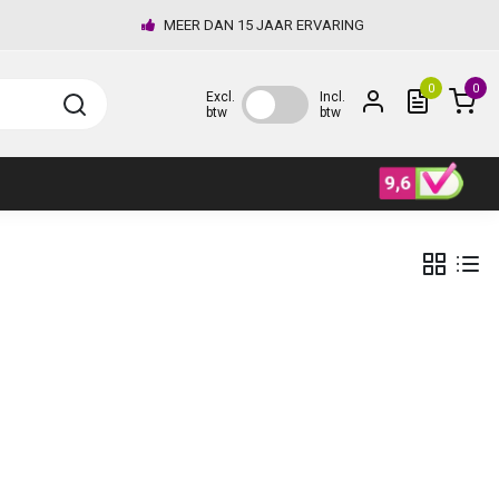
MEER DAN 15 JAAR ERVARING
0
0
Excl.
Incl.
btw
btw