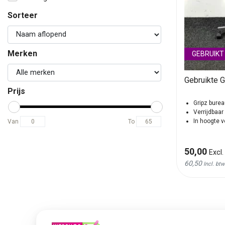
Sorteer
Merken
GEBRUIKT
Gebruikte G
Prijs
Gripz burea
Verrijdbaar
In hoogte v
Van
To
50,00
Excl.
60,50
Incl. btw