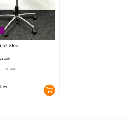
ripz Stoel
ustoel
erstelbaar
 btw