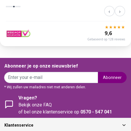
‹
›
★
★
★
★
★
9,6
Gebaseerd op 128 reviews
Abonneer je op onze nieuwsbrief
Abonneer
* Wij zullen uw mailadres niet met anderen delen.
Vragen?
Bekijk onze FAQ
of bel onze klantenservice op
0570 - 547 041
Klantenservice