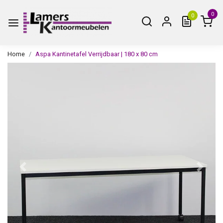
0
0
Home
Aspa Kantinetafel Verrijdbaar | 180 x 80 cm
Vorige
Volge