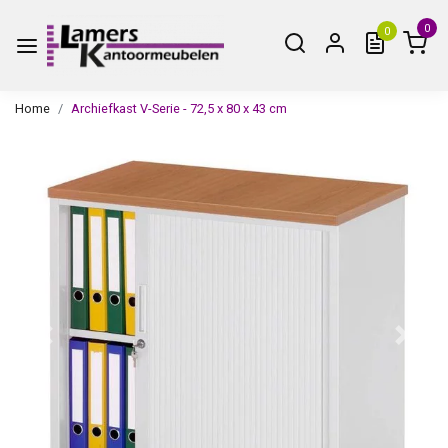
0
0
Home
Archiefkast V-Serie - 72,5 x 80 x 43 cm
Vorige
Volge