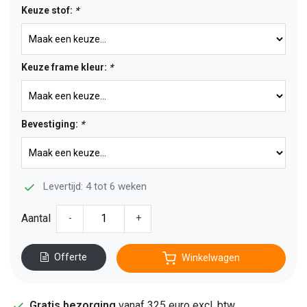
Keuze stof:
*
Keuze frame kleur:
*
Bevestiging:
*
Levertijd: 4 tot 6 weken
Aantal
-
+
Offerte
Winkelwagen
Gratis bezorging
vanaf 325 euro excl. btw