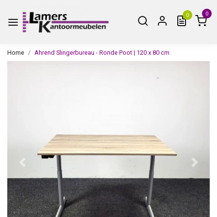
0
0
Home
Ahrend Slingerbureau - Ronde Poot | 120 x 80 cm
Vorige
Volge