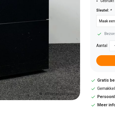
Gebruikt
Sleutel:
*
Bezor
Aantal
Gratis b
Gemakkeli
Afbeelding vergroten
Persoonl
Meer inf