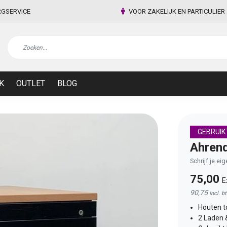
RGSERVICE
VOOR ZAKELIJK EN PARTICULIER
K
OUTLET
BLOG
GEBRUIK
Ahrend
Schrijf je ei
75,00
E
90,75
Incl. b
Houten t
2 Laden 