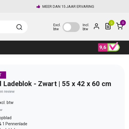
MEER DAN 15 JAAR ERVARING
0
0
Excl.
Incl.
btw
btw
T
 Ladeblok - Zwart | 55 x 42 x 60 cm
gen review
xcl. btw
tw
opblad
& 1 Pennenlade