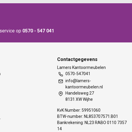
nservice op
0570 - 547 041
Contactgegevens
t
Lamers Kantoormeubelen
m
0570-547041
info@lamers-
kantoormeubelen.nl
Handelsweg 27
8131 XW Wijhe
KvK Number: 59951060
BTW-number: NL853707571.B01
s
Bankrekening: NL23 RABO 0110 7357
14