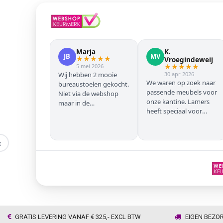
Marja
K.
JB
MV
★
★
★
★
★
Vroegindeweij
5 mei 2026
★
★
★
★
★
Wij hebben 2 mooie
30 apr 2026
We waren op zoek naar
bureaustoelen gekocht.
passende meubels voor
Niet via de webshop
onze kantine. Lamers
maar in de
heeft speciaal voor
winkel/showroom te
onze zwarte stoelen en
Wijhe. Prima service en
barkrukken geregeld
snelle levering thuis
zodat we geen beuken
‹
met eiken door elkaar
hadden. Alles volgens
afspraak geleverd
GRATIS LEVERING VANAF € 325,- EXCL BTW
EIGEN BEZO