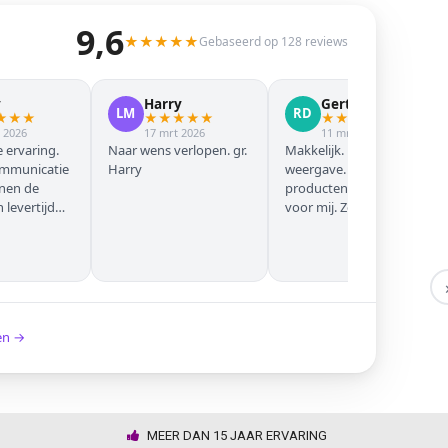
9,6
★
★
★
★
★
Gebaseerd op 128 reviews
y
Harry
Gert Jan
LM
RD
★
★
★
★
★
★
★
★
★
★
★
★
★
 2026
17 mrt 2026
11 mrt 2026
 ervaring.
Naar wens verlopen. gr.
Makkelijk. Mooie
ommunicatie
Harry
weergave. Goede
nnen de
producten. Eerste keer
levertijd
voor mij. Zeker niet de
laatste keer!
ken →
MEER DAN 15 JAAR ERVARING