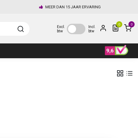
MEER DAN 15 JAAR ERVARING
0
0
Excl.
Incl.
btw
btw