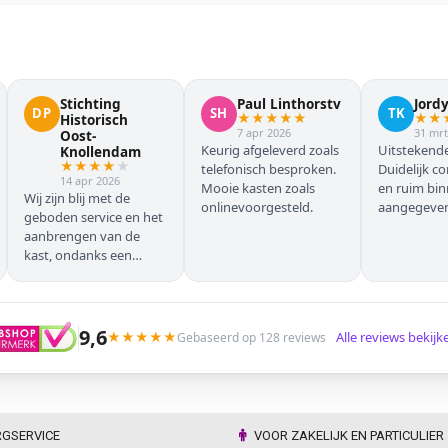
Stichting
Paul Linthorstv
Jord
DP
SH
TK
★
★
★
★
★
★
★
Historisch
7 apr 2026
31 mrt
Oost-
Keurig afgeleverd zoals
Uitstekende
Knollendam
★
★
★
★
★
telefonisch besproken.
Duidelijk c
14 apr 2026
Mooie kasten zoals
en ruim bi
Wij zijn blij met de
onlinevoorgesteld.
aangegeven 
geboden service en het
geleverd.
aanbrengen van de
kast, ondanks een
verkeersoponthoud. De
chauffeur moest
omrijden (wel hebben
wij dit vooraf gemeld),
9,6
★
★
★
★
★
Alle reviews bekij
Gebaseerd op 128 reviews
maar dat ging zonder
problemen. Nogmaals
dank.
RGSERVICE
VOOR ZAKELIJK EN PARTICULIER