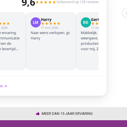
9,6
★
★
★
★
★
Gebaseerd op 128 reviews
y
Harry
Gert Jan
LM
RD
★
★
★
★
★
★
★
★
★
★
★
★
★
 2026
17 mrt 2026
11 mrt 2026
 ervaring.
Naar wens verlopen. gr.
Makkelijk. Mooie
ommunicatie
Harry
weergave. Goede
nnen de
producten. Eerste keer
levertijd
voor mij. Zeker niet de
laatste keer!
ken →
MEER DAN 15 JAAR ERVARING