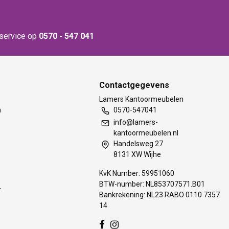
nservice op
0570 - 547 041
Contactgegevens
t
Lamers Kantoormeubelen
m
0570-547041
info@lamers-
kantoormeubelen.nl
Handelsweg 27
8131 XW Wijhe
KvK Number: 59951060
BTW-number: NL853707571.B01
s
Bankrekening: NL23 RABO 0110 7357
14