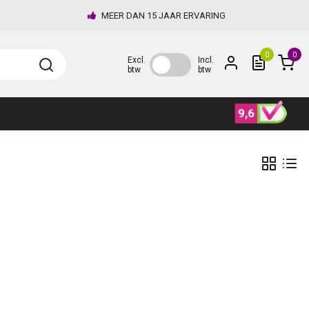
MEER DAN 15 JAAR ERVARING
0
0
Excl.
Incl.
btw
btw