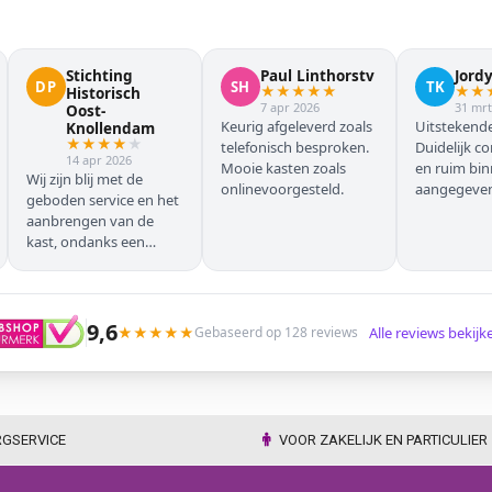
Stichting
Paul Linthorstv
Jord
DP
SH
TK
★
★
★
★
★
★
★
Historisch
7 apr 2026
31 mrt
Oost-
Keurig afgeleverd zoals
Uitstekende
Knollendam
★
★
★
★
★
telefonisch besproken.
Duidelijk c
14 apr 2026
Mooie kasten zoals
en ruim bi
Wij zijn blij met de
onlinevoorgesteld.
aangegeven 
geboden service en het
geleverd.
aanbrengen van de
kast, ondanks een
verkeersoponthoud. De
chauffeur moest
omrijden (wel hebben
wij dit vooraf gemeld),
9,6
★
★
★
★
★
Alle reviews bekij
Gebaseerd op 128 reviews
maar dat ging zonder
problemen. Nogmaals
dank.
RGSERVICE
VOOR ZAKELIJK EN PARTICULIER