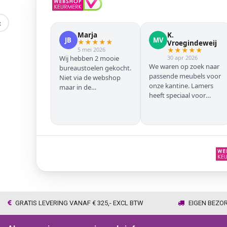
‹
Marja
K.
JB
MV
★
★
★
★
★
Vroegindeweij
5 mei 2026
★
★
★
★
★
Wij hebben 2 mooie
30 apr 2026
We waren op zoek naar
bureaustoelen gekocht.
passende meubels voor
Niet via de webshop
onze kantine. Lamers
maar in de
heeft speciaal voor
winkel/showroom te
onze zwarte stoelen en
Wijhe. Prima service en
barkrukken geregeld
snelle levering thuis
zodat we geen beuken
met eiken door elkaar
hadden. Alles volgens
afspraak geleverd
GRATIS LEVERING VANAF € 325,- EXCL BTW
EIGEN BEZO