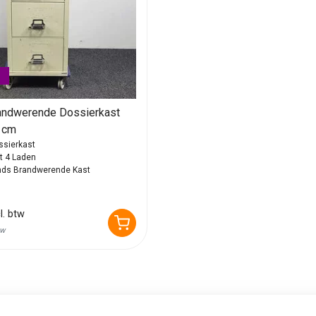
randwerende Dossierkast
 cm
ssierkast
t 4 Laden
ds Brandwerende Kast
l. btw
tw