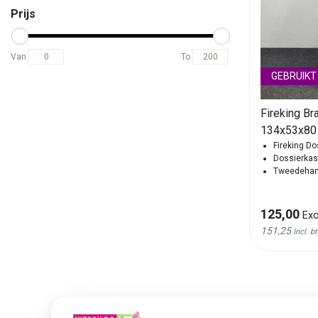
Prijs
Van
To
GEBRUIKT
Fireking B
134x53x80
Fireking Do
Dossierkas
Tweedehan
125,00
Exc
151,25
Incl. b