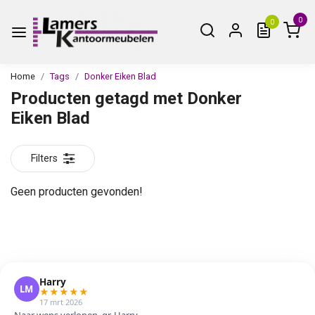
0
0
Home
Tags
Donker Eiken Blad
Producten getagd met Donker
Eiken Blad
Filters
Geen producten gevonden!
Harry
LM
★
★
★
★
★
17 mrt 2026