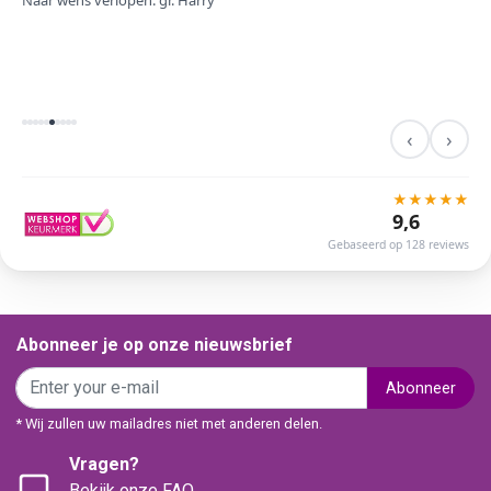
Naar wens verlopen. gr. Harry
‹
›
★
★
★
★
★
9,6
Gebaseerd op 128 reviews
Abonneer je op onze nieuwsbrief
Abonneer
* Wij zullen uw mailadres niet met anderen delen.
Vragen?
Bekijk onze FAQ