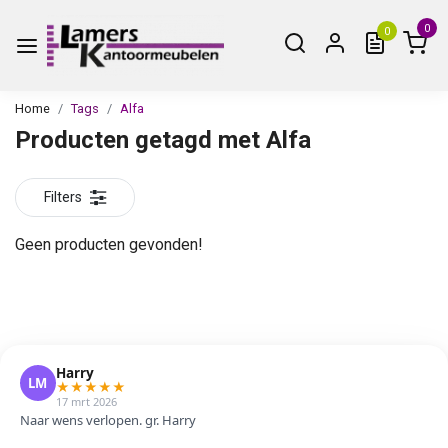
0
0
Home
Tags
Alfa
Producten getagd met Alfa
Filters
Geen producten gevonden!
Harry
LM
★
★
★
★
★
17 mrt 2026
Naar wens verlopen. gr. Harry