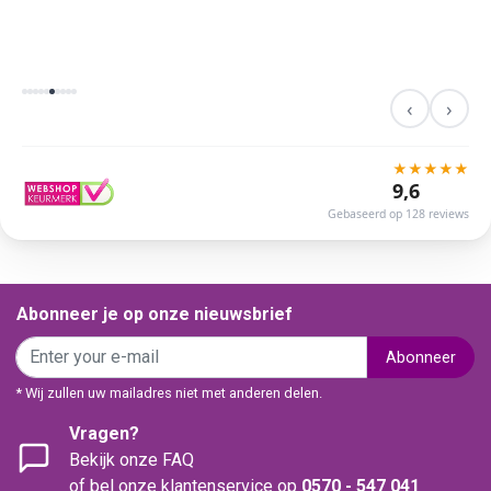
‹
›
★
★
★
★
★
9,6
Gebaseerd op 128 reviews
Abonneer je op onze nieuwsbrief
Abonneer
* Wij zullen uw mailadres niet met anderen delen.
Vragen?
Bekijk onze FAQ
of bel onze klantenservice op
0570 - 547 041