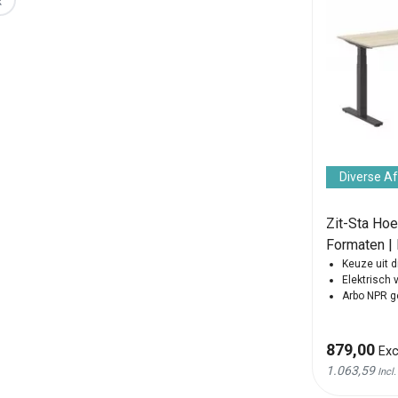
‹
Diverse A
Zit-Sta Hoe
Formaten 
Keuze uit d
Elektrisch 
Arbo NPR 
879,00
Exc
1.063,59
Incl