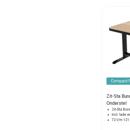
Compact 
Zit-Sta Bur
Onderstel
Zit-Sta Bu
Incl. lade 
72 t/m 121