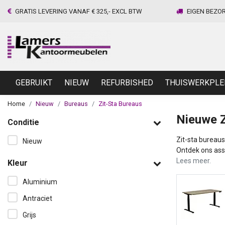
GRATIS LEVERING VANAF € 325,- EXCL BTW
EIGEN BEZO
GEBRUIKT
NIEUW
REFURBISHED
THUISWERKPLE
Home
Nieuw
Bureaus
Zit-Sta Bureaus
Nieuwe Z
Conditie
Zit-sta bureaus
Nieuw
Ontdek ons asso
Lees meer.
Kleur
Aluminium
Magazijn
Antraciet
Bekijken
Grijs