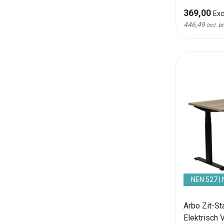
369,00
Exc
446,49
Incl. b
NEN 527 |
Arbo Zit-S
Elektrisch 