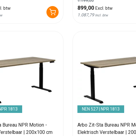
1.199,00
899,00
l. btw
Excl. btw
1.087,79
tw
Incl. btw
 NPR 1813
NEN 527 | NPR 1813
ta Bureau NPR Motion -
Arbo Zit-Sta Bureau NPR Mo
Verstelbaar | 200x100 cm
Elektrisch Verstelbaar | 2