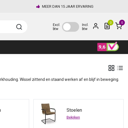
MEER DAN 15 JAAR ERVARING
0
0
Excl.
Incl.
btw
btw
khouding. Wissel zittend en staand werken af en blijf in beweging.
n
Stoelen
Bekijken