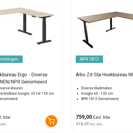
fmetingen
NPR 1813
kbureau Ergo - Diverse
Arbo Zit-Sta Hoekbureau N
| NEN/NPR Genormeerd
iverse kleuren
Diverse bladmaten
verstelbare hoogte: 65 tot 130 cm
Hoogte 65 - 130 cm
genormeerd
NPR 1813 Genormeerd
759,00
l. btw
Excl. btw
918,39
. btw
Incl. btw