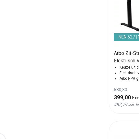
NEN 527 |
Arbo Zit-S
Elektrisch 
Keuze uit d
Elektrisch 
Arbo NPR 
580,80
399,00
Exc
482,79
Incl. b