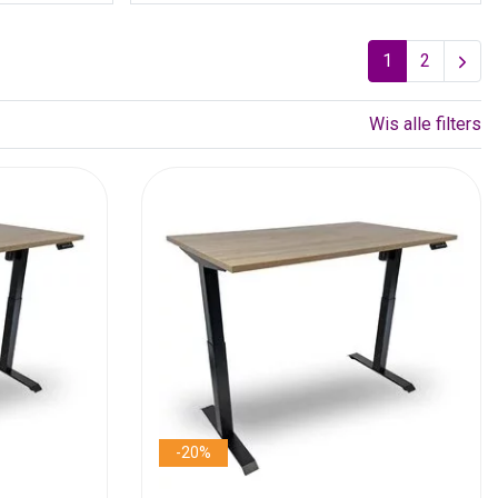
1
2
Wis alle filters
-20%