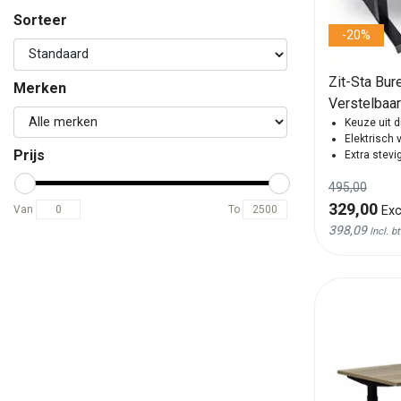
Sorteer
-20%
Zit-Sta Bur
Merken
Verstelbaa
Keuze uit d
Elektrisch 
Prijs
Extra stevi
495,00
329,00
Exc
Van
To
398,09
Incl. b