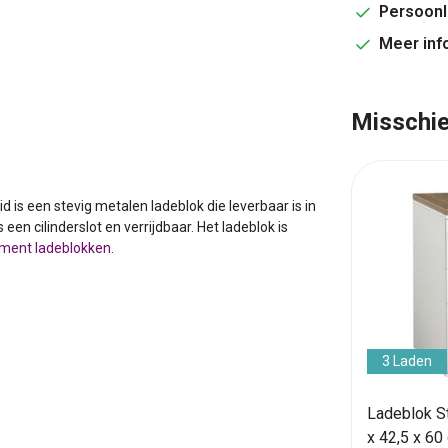
Persoonl
Meer inf
Misschie
 is een stevig metalen ladeblok die leverbaar is in
 een cilinderslot en verrijdbaar. Het ladeblok is
iment ladeblokken.
3 Laden
Ladeblok St
x 42,5 x 60