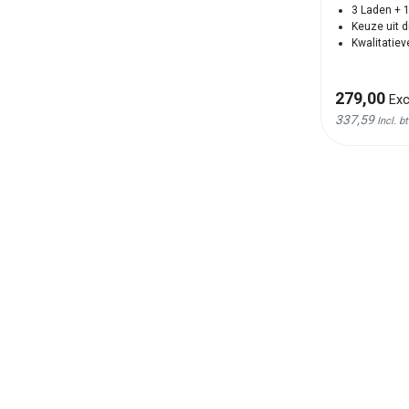
3 Laden + 
Keuze uit d
Kwalitatiev
279,00
Exc
337,59
Incl. b