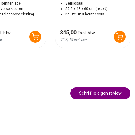
1 pennenlade
Verrijdbaar
iverse kleuren
59,5 x 43 x 60 cm (hxbxd)
e telescoopgeleiding
Keuze uit 3 houtdecors
345,00
l. btw
Excl. btw
417,45
tw
Incl. btw
Schrijf je eigen review