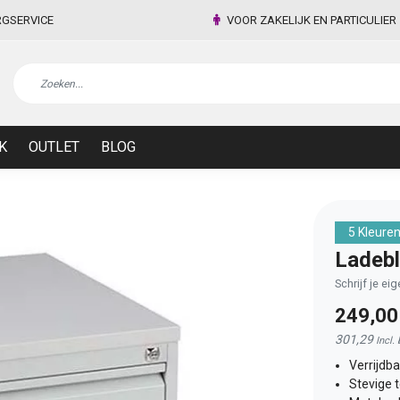
RGSERVICE
VOOR ZAKELIJK EN PARTICULIER
K
OUTLET
BLOG
5 Kleure
Ladebl
Schrijf je ei
249,0
301,29
Incl.
Verrijdba
Stevige 