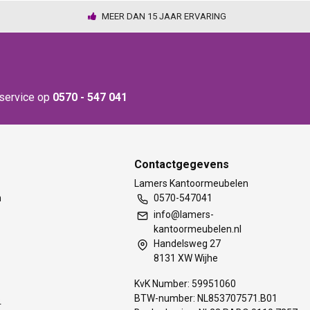
MEER DAN 15 JAAR ERVARING
nservice op
0570 - 547 041
Contactgegevens
t
Lamers Kantoormeubelen
m
0570-547041
info@lamers-
kantoormeubelen.nl
Handelsweg 27
8131 XW Wijhe
KvK Number: 59951060
BTW-number: NL853707571.B01
s