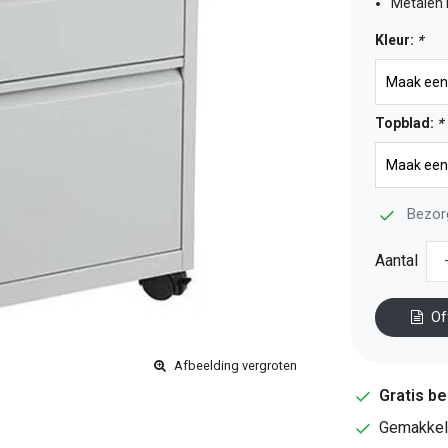
Metalen 
Kleur:
*
Topblad:
*
Bezor
Aantal
Of
Afbeelding vergroten
Gratis b
Gemakkeli