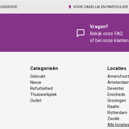
RGSERVICE
VOOR ZAKELIJK EN PARTICULIER
Vragen?
Bekijk onze FAQ
of bel onze klante
Categorieën
Locaties
Gebruikt
Amersfoor
Nieuw
Amsterda
Refurbished
Deventer
Thuiswerkplek
Enschede
Outlet
Groningen
Raalte
Rotterdam
Zwolle
Alle locatie