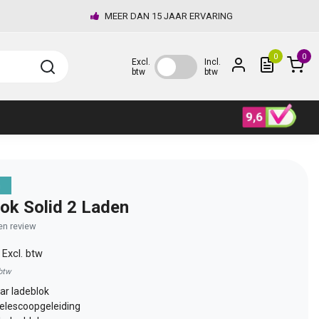
MEER DAN 15 JAAR ERVARING
0
0
Excl.
Incl.
btw
btw
n
ok Solid 2 Laden
gen review
0
Excl. btw
 btw
ar ladeblok
telescoopgeleiding